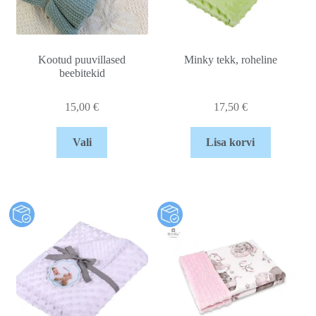
Kootud puuvillased
Minky tekk, roheline
beebitekid
15,00
€
17,50
€
Vali
Lisa korvi