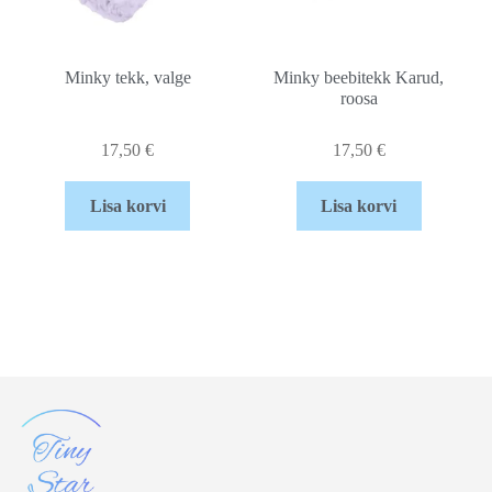
Minky tekk, valge
Minky beebitekk Karud,
roosa
17,50
€
17,50
€
Lisa korvi
Lisa korvi