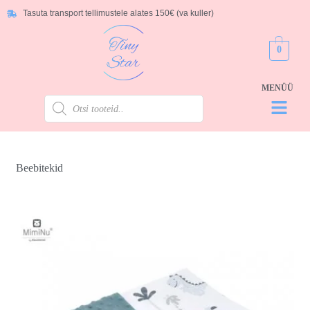
Tasuta transport tellimustele alates 150€ (va kuller)
0
Beebitekid