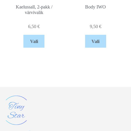
Kaelussall, 2-pakk /
Body IWO
värvivalik
6,50
€
9,50
€
Vali
Vali