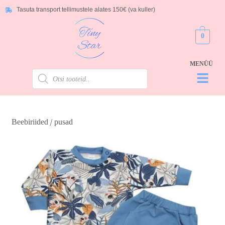
Tasuta transport tellimustele alates 150€ (va kuller)
0
/
Beebiriided
pusad