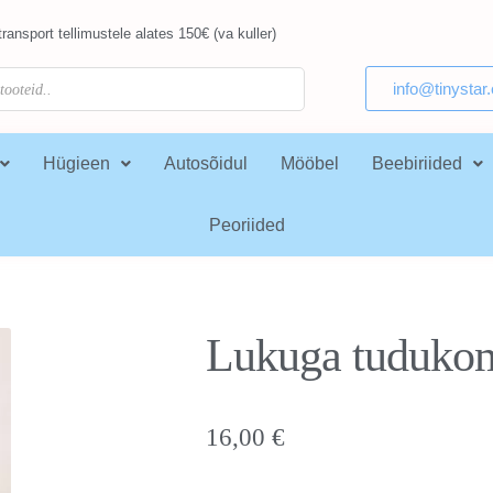
ransport tellimustele alates 150€ (va kuller)
info@tinystar
Hügieen
Autosõidul
Mööbel
Beebiriided
Peoriided
Lukuga tuduko
16,00
€