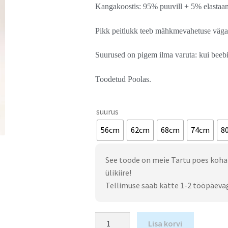
Kangakoostis: 95% puuvill + 5% elastaan
Pikk peitlukk teeb mähkmevahetuse väga 
Suurused on pigem ilma varuta: kui beebi
Toodetud Poolas.
suurus
56cm
62cm
68cm
74cm
8
See toode on meie Tartu poes koha
ülikiire!
Tellimuse saab kätte 1-2 tööpäeva
Lisa korvi