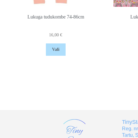
Lukuga tudukombe 74-86cm
Luk
16,00
€
Vali
TinyS
Reg. n
Tartu, 