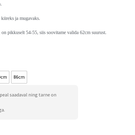
.
kiireks ja mugavaks.
 on pikkuselt 54-55, siis soovitame valida 62cm suurust.
0cm
86cm
peal saadaval ning tarne on
ga.