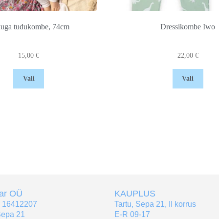
uga tudukombe, 74cm
Dressikombe Iwo
15,00
€
22,00
€
Vali
Vali
tar OÜ
KAUPLUS
r 16412207
Tartu, Sepa 21, II korrus
Sepa 21
E-R 09-17