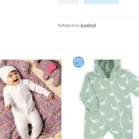
Kategooria:
kombed