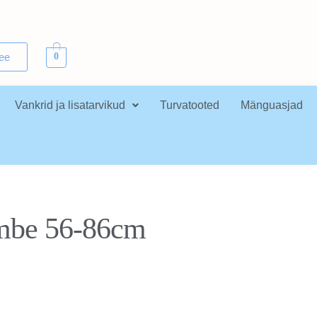
.ee
0
Vankrid ja lisatarvikud
Turvatooted
Mänguasjad
mbe 56-86cm