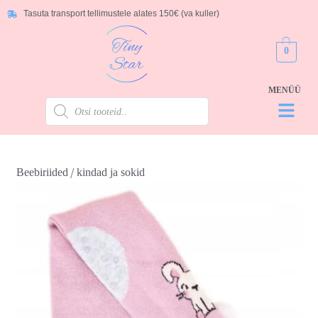
Tasuta transport tellimustele alates 150€ (va kuller)
0
/
Beebiriided
kindad ja sokid