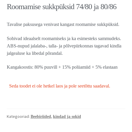
Roomamise sukkpüksid 74/80 ja 80/86
Tavalise paksusega venivast kangast roomamise sukkpüksid.
Sobivad ideaalselt roomamiseks ja ka esimesteks sammudeks.
ABS-nupud jalalaba-, talla- ja põlvepiirkonnas tagavad kindla
jalgealuse ka libedal põrandal.
Kangakoostis: 80% puuvill + 15% polüamiid + 5% elastaan
Seda toodet ei ole hetkel laos ja pole seetõttu saadaval.
Kategooriad:
,
Beebiriided
kindad ja sokid