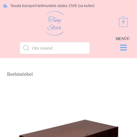
Tasuta transport tellimustele alates 150€ (va kuller)
0
Beebimööbel