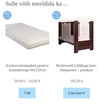
Sulle võib meeldida ka…
Kookos-tatramadrats pestava
Beebivoodi Liblikaga karu,
lisaümbrisega 60x120cm
tumepruun + pesukast
59,00
€
–
64,00
€
190,00
€
Vali
Lisa korvi