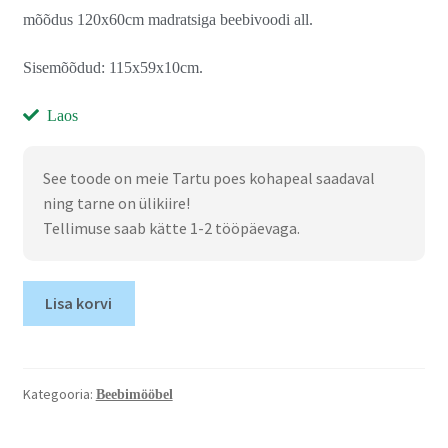
mõõdus 120x60cm madratsiga beebivoodi all.
Sisemõõdud: 115x59x10cm.
Laos
See toode on meie Tartu poes kohapeal saadaval
ning tarne on ülikiire!
Tellimuse saab kätte 1-2 tööpäevaga.
Lisa korvi
Kategooria:
Beebimööbel