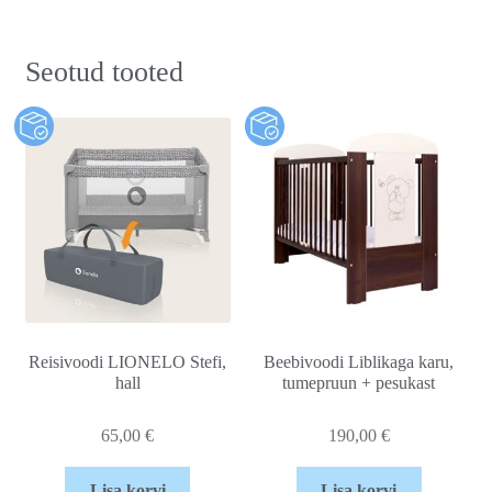
Seotud tooted
Reisivoodi LIONELO Stefi,
Beebivoodi Liblikaga karu,
hall
tumepruun + pesukast
65,00
€
190,00
€
Lisa korvi
Lisa korvi