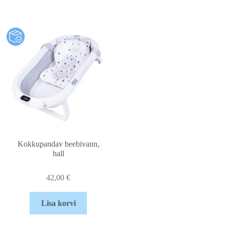
Kokkupandav beebivann,
hall
42,00
€
Lisa korvi