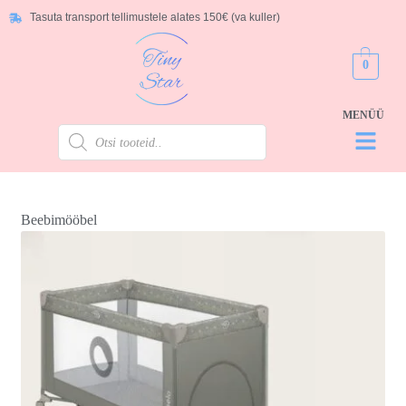
Tasuta transport tellimustele alates 150€ (va kuller)
0
Beebimööbel