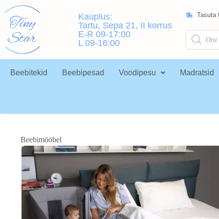
Tasuta t
Kauplus:
Tartu, Sepa 21, II korrus
E-R 09-17:00
L 09-16:00
Beebitekid
Beebipesad
Voodipesu
Madratsid
Beebimööbel