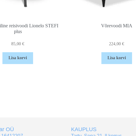
line reisivoodi Lionelo STEFI
Võrevoodi MIA
plus
85,00
€
224,00
€
Lisa korvi
Lisa korvi
tar OÜ
KAUPLUS
r 16412207
Tartu, Sepa 21, II korrus