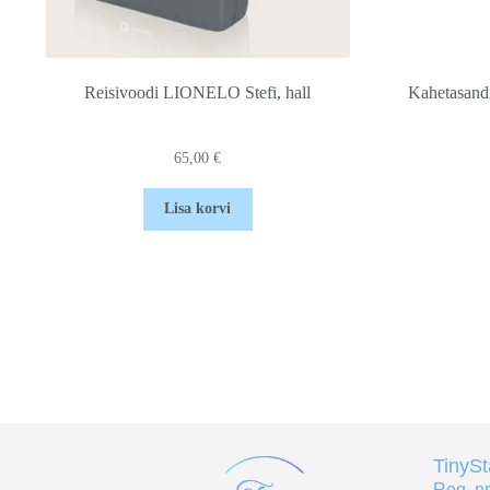
Reisivoodi LIONELO Stefi, hall
Kahetasandi
65,00
€
Lisa korvi
TinyS
Reg. n