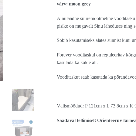
värv: moon grey
Ainulaadne suuremõõtmeline vooditasku
pisike on mugavalt Sinu läheduses ning s
Sobib kasutamiseks alates sünnist kuni u
Forever vooditaskul on reguleeritav kõrg
kasutada ka kalde all.
Vooditaskut saab kasutada ka põrandavo
Välismõõdud: P 121cm x L 73,8cm x K 
Saadaval tellimisel! Orienteeruv tarne