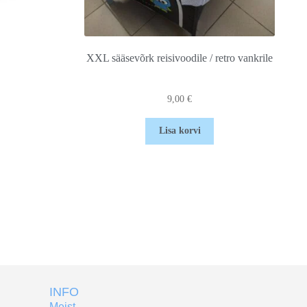
XXL sääsevõrk reisivoodile / retro vankrile
9,00
€
Lisa korvi
INFO
Meist