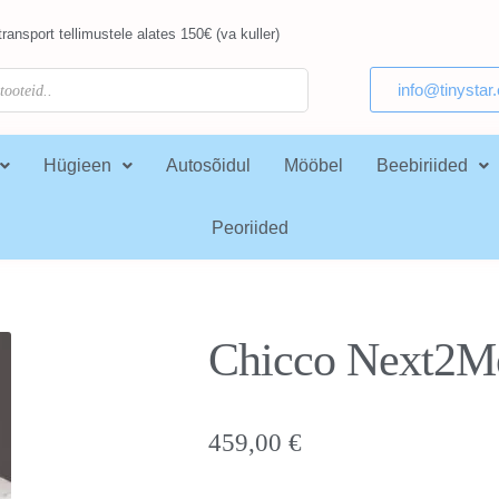
ransport tellimustele alates 150€ (va kuller)
info@tinystar
Hügieen
Autosõidul
Mööbel
Beebiriided
Peoriided
Chicco Next2Me
459,00
€