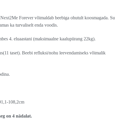
 Next2Me Forever võimaldab beebiga ohutult koosmagada. Su
amas ka turvaliselt enda voodis.
mbes 4. eluaastani (maksimaalne kaalupiirang 22kg).
us(11 taset). Beebi refluksi/nohu leevendamiseks võimalik
odina.
91,1-108,2cm
aeg on 4 nädalat.