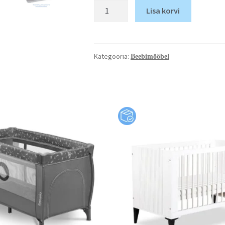
Lisa korvi
Kategooria:
Beebimööbel