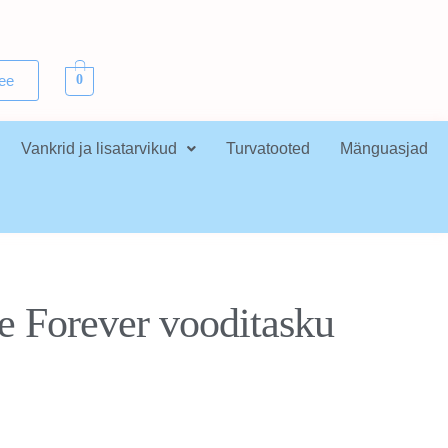
.ee
0
Vankrid ja lisatarvikud
Turvatooted
Mänguasjad
 Forever vooditasku