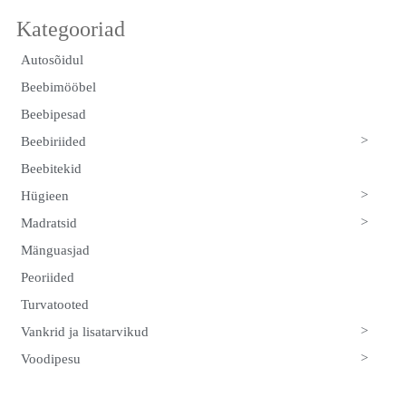
Autosõidul
Beebimööbel
Beebipesad
>
Beebiriided
Beebitekid
>
Hügieen
>
Madratsid
Mänguasjad
Peoriided
Turvatooted
>
Vankrid ja lisatarvikud
>
Voodipesu