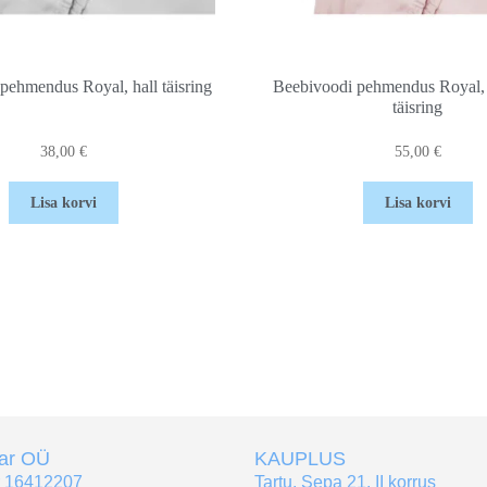
pehmendus Royal, hall täisring
Beebivoodi pehmendus Royal
täisring
38,00
€
55,00
€
Lisa korvi
Lisa korvi
tar OÜ
KAUPLUS
r 16412207
Tartu, Sepa 21, II korrus