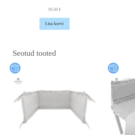
19,50
€
Lisa korvi
Seotud tooted