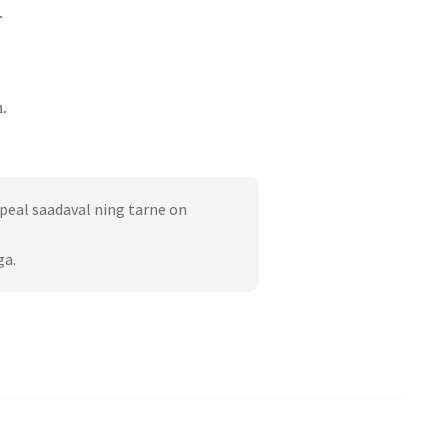
.
n.
peal saadaval ning tarne on
ga.