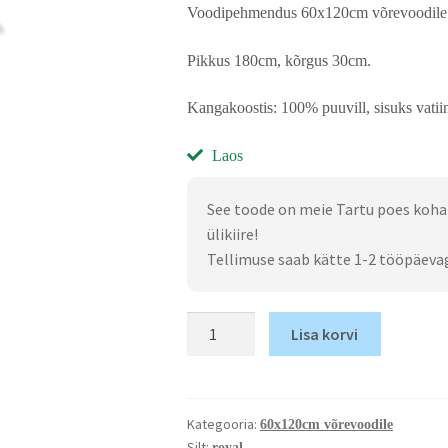
Voodipehmendus 60x120cm võrevoodile
Pikkus 180cm, kõrgus 30cm.
Kangakoostis: 100% puuvill, sisuks vatii
Laos
See toode on meie Tartu poes koha
ülikiire!
Tellimuse saab kätte 1-2 tööpäeva
Lisa korvi
Kategooria:
60x120cm võrevoodile
Silt:
royal