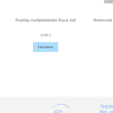
Poolring voodipehmendus Royal, hall
Beebivoodi 
19,00
€
Lisa korvi
TinyS
Reg. n