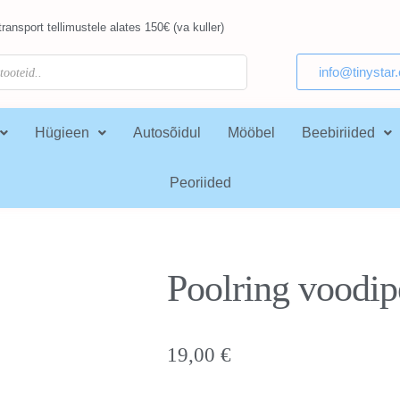
ransport tellimustele alates 150€ (va kuller)
info@tinystar
Hügieen
Autosõidul
Mööbel
Beebiriided
Peoriided
Poolring voodi
19,00
€