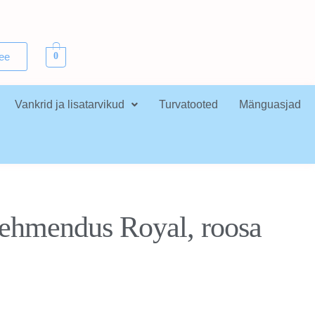
.ee
0
Vankrid ja lisatarvikud
Turvatooted
Mänguasjad
pehmendus Royal, roosa