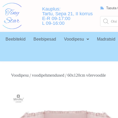
Tasuta t
Kauplus:
Tartu, Sepa 21, II korrus
E-R 09-17:00
L 09-16:00
Beebitekid
Beebipesad
Voodipesu
Madratsid
/
/
Voodipesu
voodipehmendused
60x120cm võrevoodile