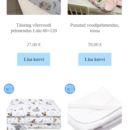
Täisring võrevoodi
Punutud voodipehmendus,
pehmendus Lulu 60×120
roosa
27,00
€
59,00
€
Lisa korvi
Lisa korvi