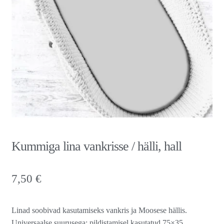
Kummiga lina vankrisse / hälli, hall
7,50
€
Linad soobivad kasutamiseks vankris ja Moosese hällis.
Universaalse suurusega: pildistamisel kasutatud 75×35