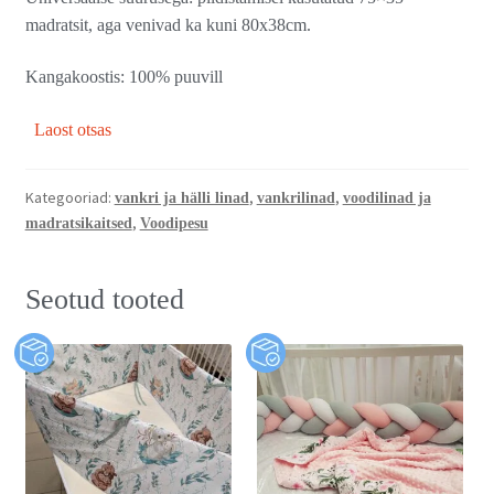
madratsit, aga venivad ka kuni 80x38cm.
Kangakoostis: 100% puuvill
Laost otsas
Kategooriad:
,
,
vankri ja hälli linad
vankrilinad
voodilinad ja
,
madratsikaitsed
Voodipesu
Seotud tooted