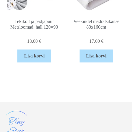
Tekikott ja padjapüür
Veekindel madratsikaitse
Metsloomad, hall 120×90
80x160cm
18,00
€
17,00
€
Lisa korvi
Lisa korvi