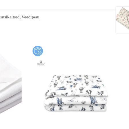
,
atsikaitsed
Voodipesu