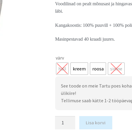
Voodilinad on pealt mõnusast ja hingavast 
läbi.
Kangakoostis: 100% puuvill + 100% polü
Masinpestavad 40 kraadi juures.
värv
hall
kreem
roosa
sinine
See toode on meie Tartu poes koha
ülikiire!
Tellimuse saab kätte 1-2 tööpäeva
Lisa korvi