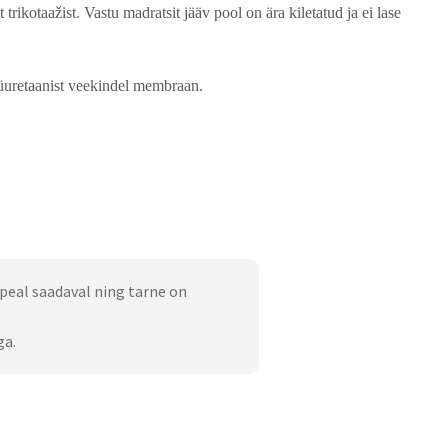
trikotaažist. Vastu madratsit jääv pool on ära kiletatud ja ei lase
uretaanist veekindel membraan.
peal saadaval ning tarne on
ga.