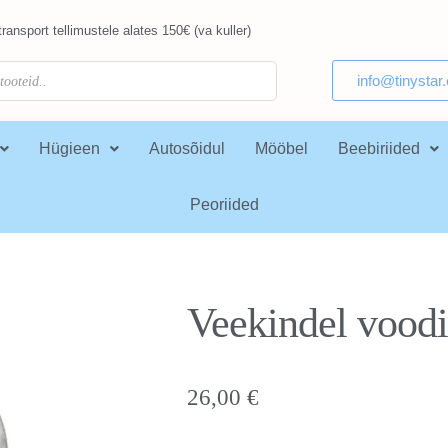
ransport tellimustele alates 150€ (va kuller)
info@tinystar
Hügieen
Autosõidul
Mööbel
Beebiriided
Peoriided
Veekindel vood
26,00
€