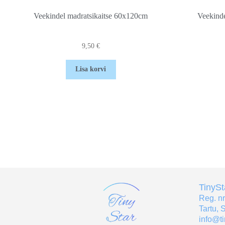
Veekindel madratsikaitse 60x120cm
Veekind
9,50
€
Lisa korvi
TinyS
Reg. n
Tartu, 
info@ti