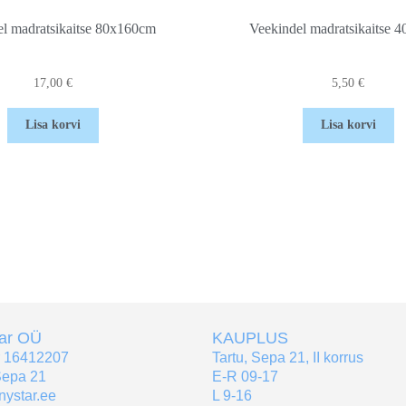
el madratsikaitse 80x160cm
Veekindel madratsikaitse 
17,00
€
5,50
€
Lisa korvi
Lisa korvi
tar OÜ
KAUPLUS
r 16412207
Tartu, Sepa 21, II korrus
Sepa 21
E-R 09-17
nystar.ee
L 9-16