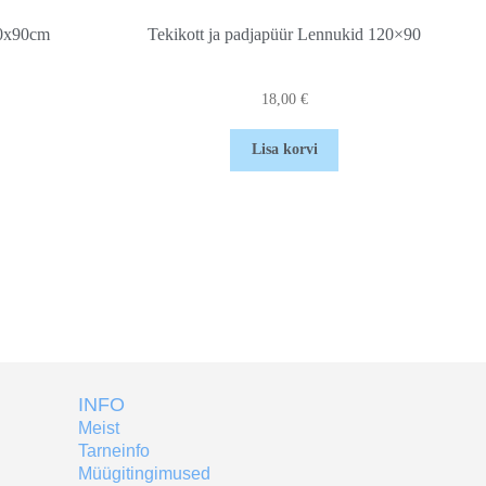
40x90cm
Tekikott ja padjapüür Lennukid 120×90
18,00
€
Lisa korvi
INFO
Meist
Tarneinfo
Müügitingimused