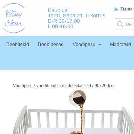
Tasuta t
Kauplus:
Tartu, Sepa 21, II korrus
E-R 09-17:00
L 09-16:00
Beebitekid
Beebipesad
Voodipesu
Madratsid
/
/
Voodipesu
voodilinad ja madratsikaitsed
90x200cm