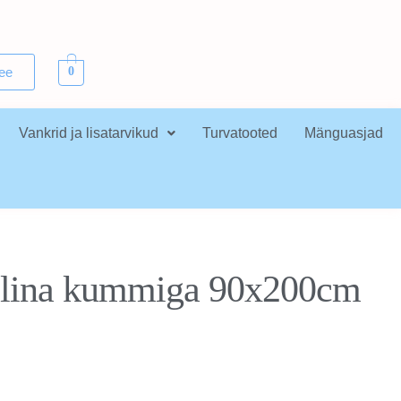
.ee
0
Vankrid ja lisatarvikud
Turvatooted
Mänguasjad
ilina kummiga 90x200cm