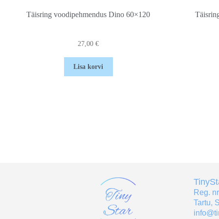
Täisring voodipehmendus Dino 60×120
Täisrin
27,00
€
Lisa korvi
TinyS
Reg. n
Tartu, 
info@ti