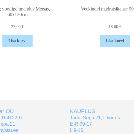
g voodipehmendus Metsas,
Veekindel madratsikaitse 
60x120cm
27,00
€
18,00
€
Lisa korvi
Lisa korvi
tar OÜ
KAUPLUS
r 16412207
Tartu, Sepa 21, II korrus
Sepa 21
E-R 09-17
nystar.ee
L 9-16