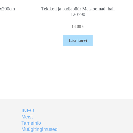
90x200cm
Tekikott ja padjapüür Metsloomad, hall
120×90
18,00
€
Lisa korvi
INFO
Meist
Tarneinfo
Müügitingimused