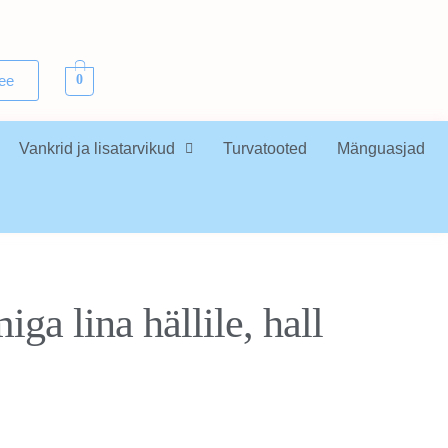
.ee
0
Vankrid ja lisatarvikud
Turvatooted
Mänguasjad
ga lina hällile, hall