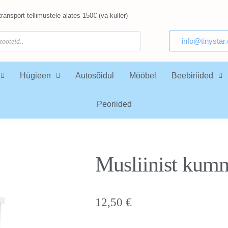
ransport tellimustele alates 150€ (va kuller)
info@tinystar
Hügieen
Autosõidul
Mööbel
Beebiriided
Peoriided
Musliinist kummi
12,50
€