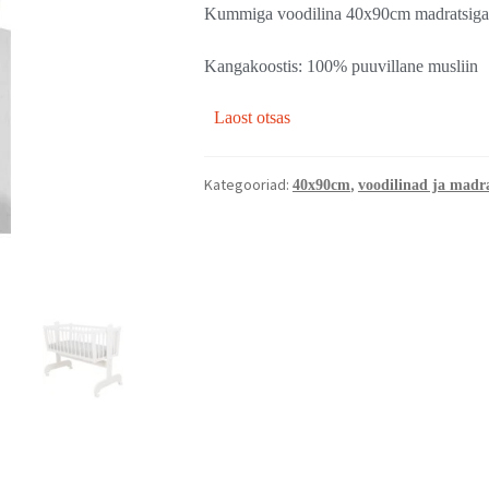
Kummiga voodilina 40x90cm madratsiga h
Kangakoostis: 100% puuvillane musliin
Laost otsas
Kategooriad:
,
40x90cm
voodilinad ja madra