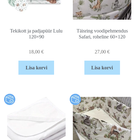
Tekikott ja padjapüür Lulu
Täisring voodipehmendus
120×90
Safari, roheline 60×120
18,00
€
27,00
€
Lisa korvi
Lisa korvi