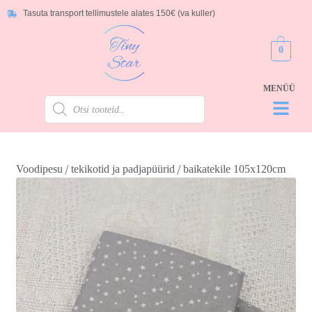
Tasuta transport tellimustele alates 150€ (va kuller)
0
/
/
Voodipesu
tekikotid ja padjapüürid
baikatekile 105x120cm