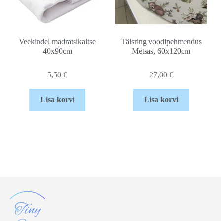
Veekindel madratsikaitse
Täisring voodipehmendus
40x90cm
Metsas, 60x120cm
5,50
€
27,00
€
Lisa korvi
Lisa korvi