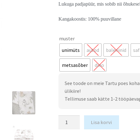
Lukuga padjapüür, mis sobib nii õhukese
Kangakoostis: 100% puuvillane
muster
unimüts
autod
baleriinid
saf
metsasõber
dino
See toode on meie Tartu poes koha
ülikiire!
Tellimuse saab kätte 1-2 tööpäeva
Lisa korvi