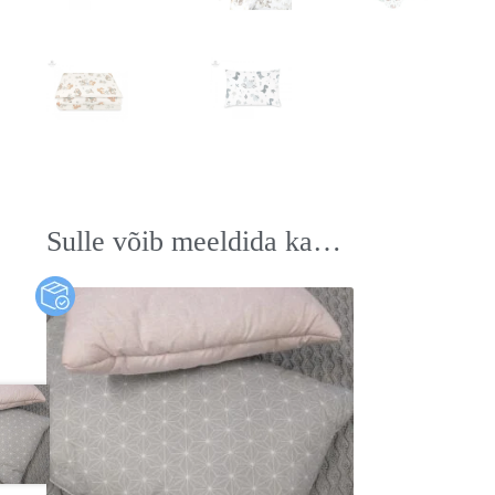
Sulle võib meeldida ka…