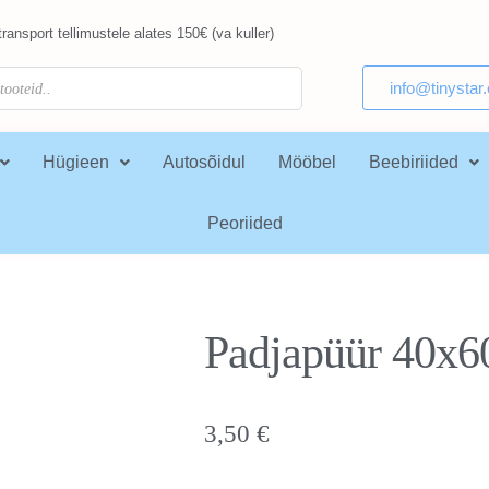
ransport tellimustele alates 150€ (va kuller)
info@tinystar
Hügieen
Autosõidul
Mööbel
Beebiriided
Peoriided
Padjapüür 40x
3,50
€