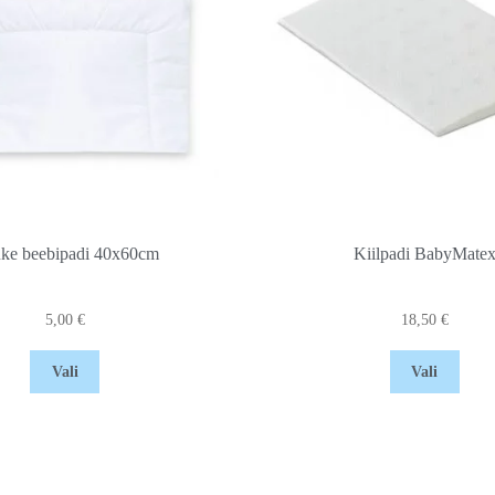
ke beebipadi 40x60cm
Kiilpadi BabyMate
5,00
€
18,50
€
Vali
Vali