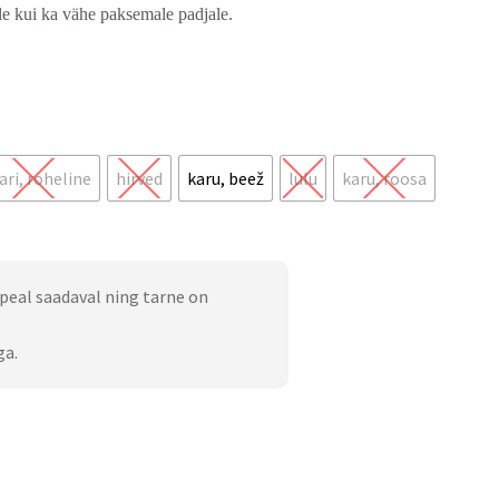
le kui ka vähe paksemale padjale.
ari, roheline
hirved
karu, beež
lulu
karu, roosa
peal saadaval ning tarne on
ga.