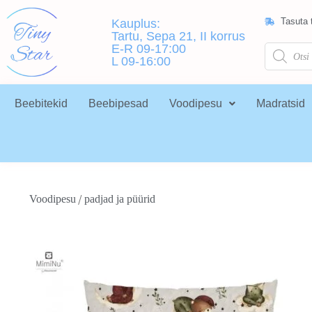
Tasuta t
Kauplus:
Tartu, Sepa 21, II korrus
E-R 09-17:00
L 09-16:00
Beebitekid
Beebipesad
Voodipesu
Madratsid
/
Voodipesu
padjad ja püürid