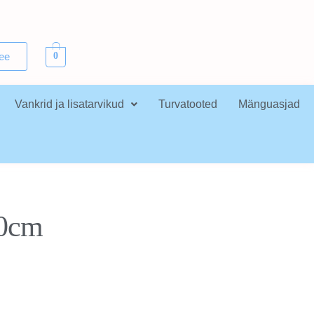
.ee
0
Vankrid ja lisatarvikud
Turvatooted
Mänguasjad
60cm