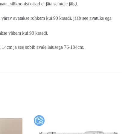
ta, silikoonist otsad ei jäta seintele jälgi.
värav avatakse rohkem kui 90 kraadi, jääb see avatuks ega
akse vähem kui 90 kraadi.
a 14cm ja see sobib avale laiusega 76-104cm.