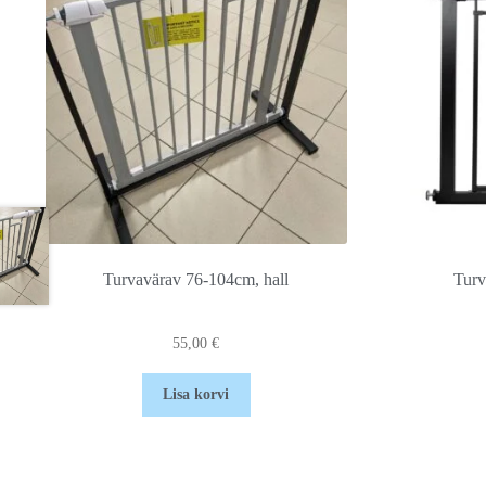
Turvavärav 76-104cm, hall
Turv
55,00
€
Lisa korvi