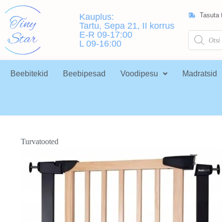
Tasuta t
Kauplus:
Tartu, Sepa 21, II korrus
E-R 09-17:00
L 09-16:00
Beebitekid
Beebipesad
Voodipesu
Madratsid
Turvatooted