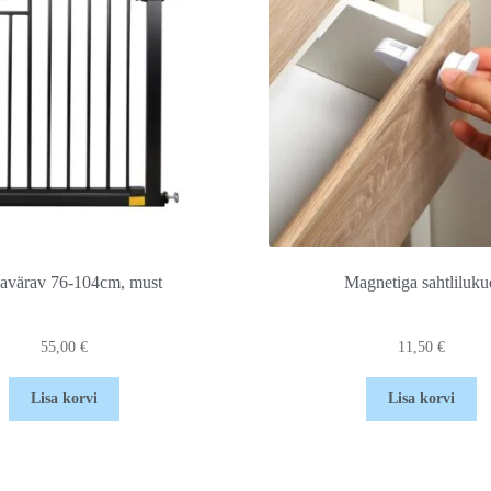
avärav 76-104cm, must
Magnetiga sahtliluku
55,00
€
11,50
€
Lisa korvi
Lisa korvi