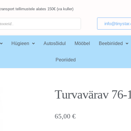
ransport tellimustele alates 150€ (va kuller)
info@tinystar
Hügieen
Autosõidul
Mööbel
Beebiriided
Peoriided
Turvavärav 76-
65,00
€