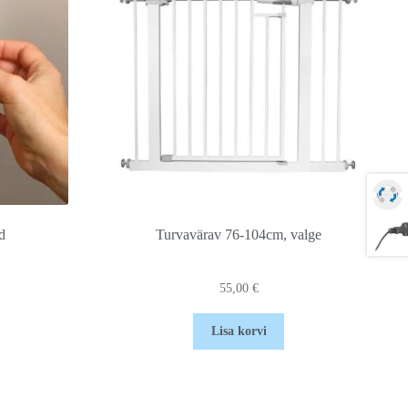
d
Turvavärav 76-104cm, valge
55,00
€
Lisa korvi