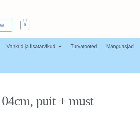
.ee
0
Vankrid ja lisatarvikud
Turvatooted
Mänguasjad
104cm, puit + must