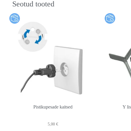
Seotud tooted
Pistikupesade kaitsed
Y li
5,00
€