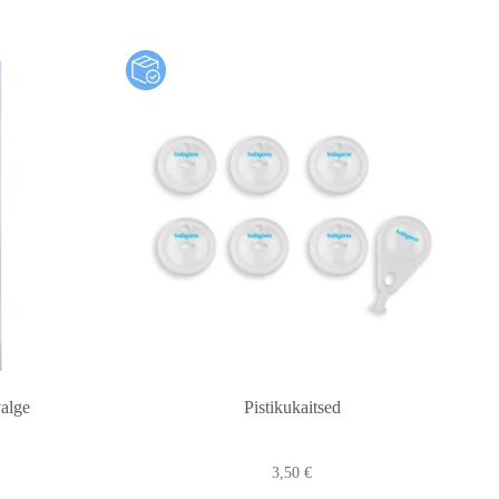
valge
Pistikukaitsed
3,50
€