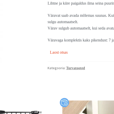
Lihtne ja kiire paigaldus ilma seina puurima
Väravat saab avada mõlemas suunas. Kui 
sulgu automaatselt.
Värav sulgub automaatselt, kui seda avat
Väravaga komplektis kaks pikendust: 7 j
Laost otsas
Kategooria:
Turvatooted