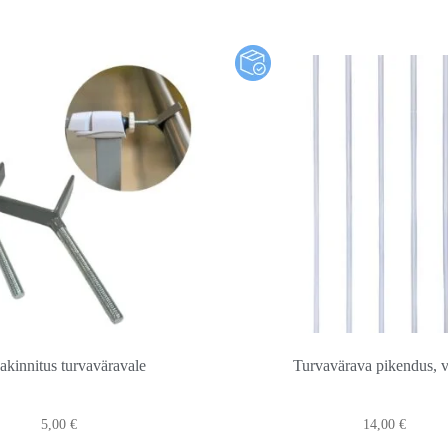
sakinnitus turvaväravale
Turvavärava pikendus, 
5,00
€
14,00
€