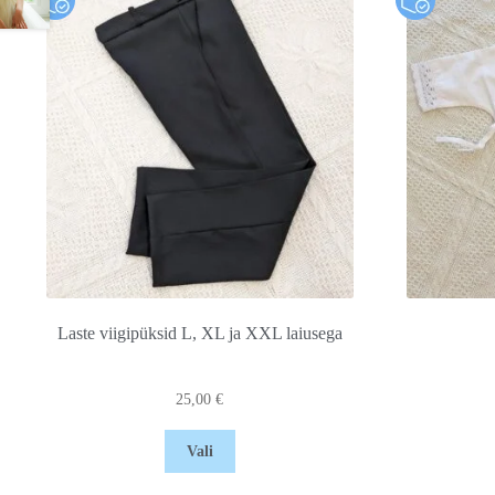
Laste viigipüksid L, XL ja XXL laiusega
25,00
€
Vali