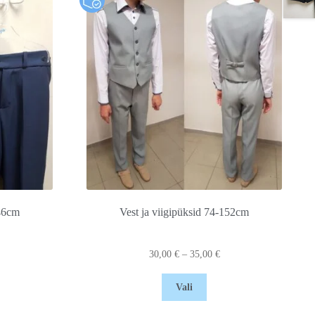
146cm
Vest ja viigipüksid 74-152cm
30,00
€
–
35,00
€
Vali