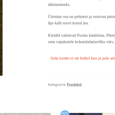
tähistamiseks.
Ülemine osa on pehmest ja venivast pitsis
lips käib soovi korral ära.
Kleidid valmivad Poolas käsitööna. Pikema
oma vajadustele kohandada(seeliku värv, 
Seda toodet ei ole hetkel laos ja pole se
Kategooria:
Peoriided