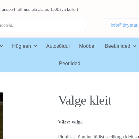
ransport tellimustele alates 150€ (va kuller)
info@tinystar
Hügieen
Autosõidul
Mööbel
Beebiriided
Peoriided
Valge kleit
Värv: valge
Pidulik ja õhuline tüllist seelikuga kleit s