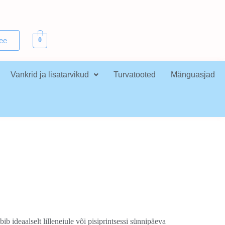
.ee
0
Vankrid ja lisatarvikud
Turvatooted
Mänguasjad
obib ideaalselt lilleneiule või pisiprintsessi sünnipäeva