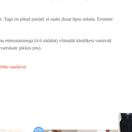
t. Taga on pikad paelad, et saaks ilusat lipsu siduda. Eesmine
 etteteatamisega (4-6 nädalat) võimalik kleidikesi vastavalt
varrukate pikkus jms).
etõttu saadaval.