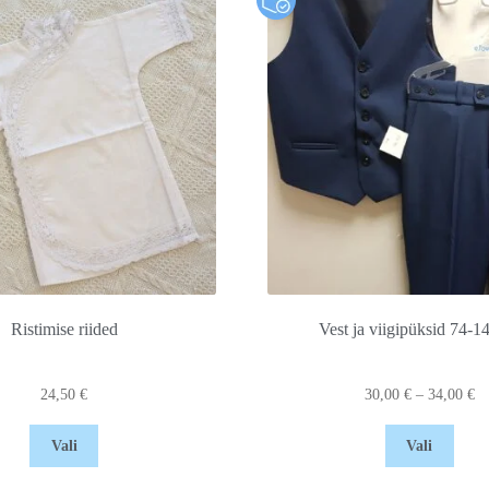
Ristimise riided
Vest ja viigipüksid 74-
24,50
€
30,00
€
–
34,00
€
Vali
Vali