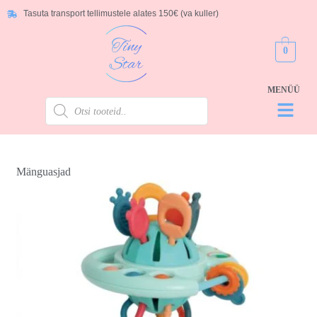
Tasuta transport tellimustele alates 150€ (va kuller)
0
Mänguasjad