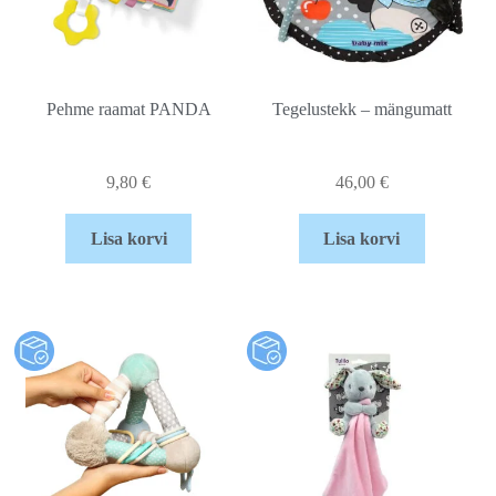
Pehme raamat PANDA
Tegelustekk – mängumatt
9,80
€
46,00
€
Lisa korvi
Lisa korvi