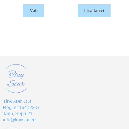
Vali
Lisa korvi
TinyStar OÜ
Reg. nr 16412207
Tartu, Sepa 21
info@tinystar.ee