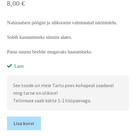
8,00
€
Naturaalsest pöögist ja silikoonist valmistatud närimislelu.
Sobib kasutamiseks sünnist alates.
Paras suurus beebile mugavaks haaramiseks.
Laos
See toode on meie Tartu poes kohapeal saadaval
ning tarne on ülikiire!
Tellimuse saab kätte 1-2 tööpäevaga.
Lisa korvi