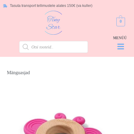
Tasuta transport tellimustele alates 150€ (va kuller)
0
Mänguasjad