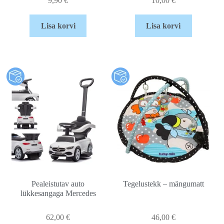
9,90
€
10,00
€
Lisa korvi
Lisa korvi
Pealeistutav auto
Tegelustekk – mängumatt
lükkesangaga Mercedes
62,00
€
46,00
€