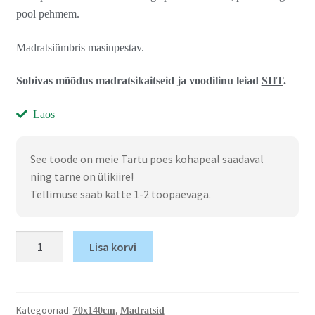
pool pehmem.
Madratsiümbris masinpestav.
Sobivas mõõdus madratsikaitseid ja voodilinu leiad
SIIT
.
Laos
See toode on meie Tartu poes kohapeal saadaval
ning tarne on ülikiire!
Tellimuse saab kätte 1-2 tööpäevaga.
Lisa korvi
Kategooriad:
,
70x140cm
Madratsid