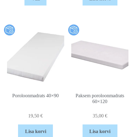
Poroloonmadrats 40×90
Paksem poroloonmadrats
60×120
19,50
€
35,00
€
Lisa korvi
Lisa korvi