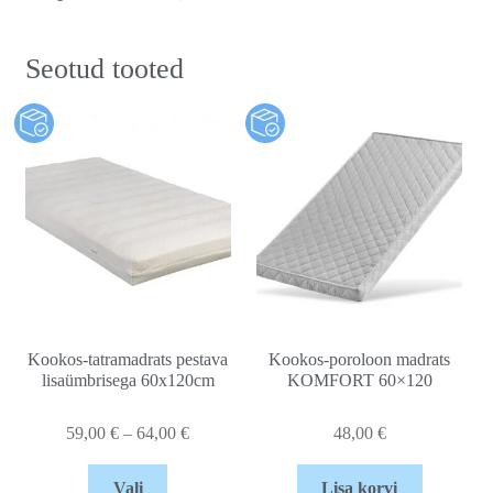
Seotud tooted
Kookos-tatramadrats pestava
Kookos-poroloon madrats
lisaümbrisega 60x120cm
KOMFORT 60×120
59,00
€
–
64,00
€
48,00
€
Vali
Lisa korvi