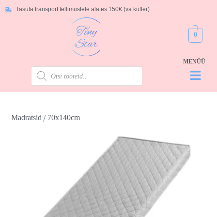
Tasuta transport tellimustele alates 150€ (va kuller)
0
/
Madratsid
70x140cm