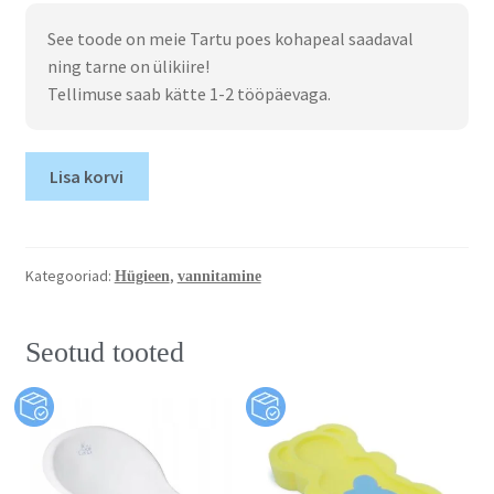
See toode on meie Tartu poes kohapeal saadaval
ning tarne on ülikiire!
Tellimuse saab kätte 1-2 tööpäevaga.
Lisa korvi
Kategooriad:
,
Hügieen
vannitamine
Seotud tooted