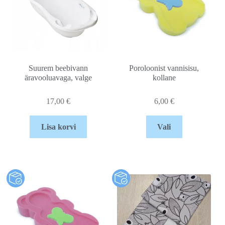
Suurem beebivann
Poroloonist vannisisu,
äravooluavaga, valge
kollane
17,00
€
6,00
€
Lisa korvi
Vali