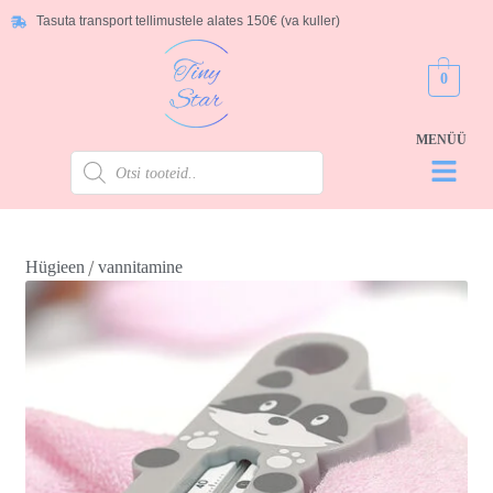
Tasuta transport tellimustele alates 150€ (va kuller)
0
/
Hügieen
vannitamine