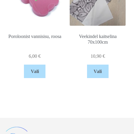
Poroloonist vannisisu, roosa
Veekindel kaitselina
70x100cm
6,00
€
10,90
€
Vali
Vali