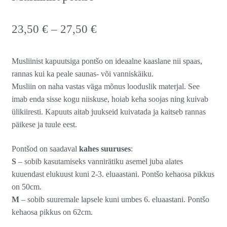
23,50
€
–
27,50
€
Musliinist kapuutsiga pontšo on ideaalne kaaslane nii spaas,
rannas kui ka peale saunas- või vanniskäiku.
Musliin on naha vastas väga mõnus looduslik materjal. See
imab enda sisse kogu niiskuse, hoiab keha soojas ning kuivab
ülikiiresti. Kapuuts aitab juukseid kuivatada ja kaitseb rannas
päikese ja tuule eest.
Pontšod on saadaval
kahes suuruses
:
S
– sobib kasutamiseks vannirätiku asemel juba alates
kuuendast elukuust kuni 2-3. eluaastani. Pontšo kehaosa pikkus
on 50cm.
M
– sobib suuremale lapsele kuni umbes 6. eluaastani. Pontšo
kehaosa pikkus on 62cm.