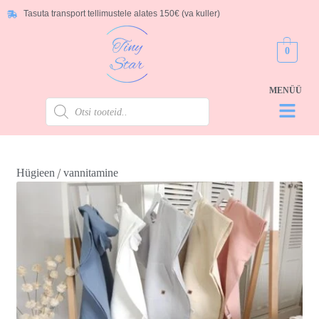
Tasuta transport tellimustele alates 150€ (va kuller)
0
/
Hügieen
vannitamine