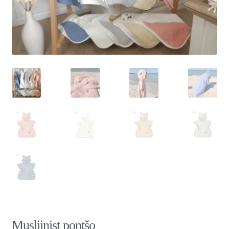
Musliinist pontšo