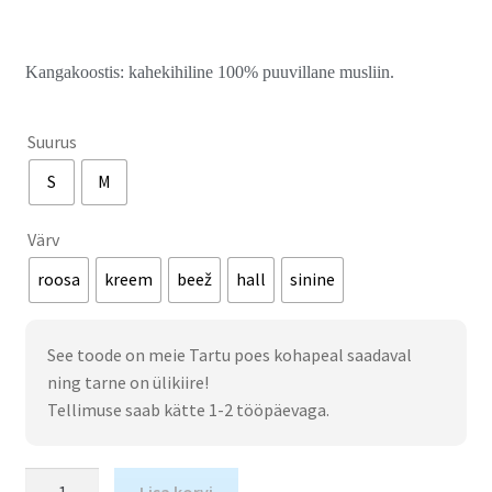
Kangakoostis: kahekihiline 100% puuvillane musliin.
Suurus
S
M
Värv
roosa
kreem
beež
hall
sinine
See toode on meie Tartu poes kohapeal saadaval
ning tarne on ülikiire!
Tellimuse saab kätte 1-2 tööpäevaga.
Lisa korvi