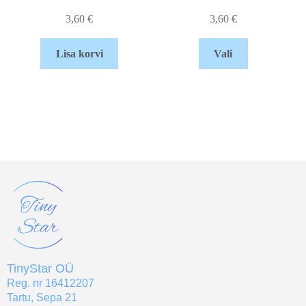
3,60
€
3,60
€
Lisa korvi
Vali
TinyStar OÜ
Reg. nr 16412207
Tartu, Sepa 21