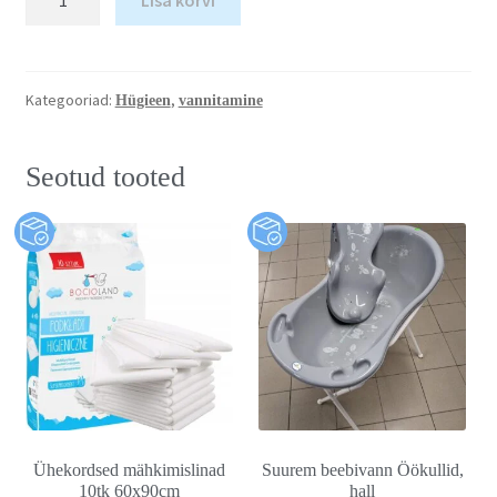
Kategooriad:
,
Hügieen
vannitamine
Seotud tooted
Ühekordsed mähkimislinad
Suurem beebivann Öökullid,
10tk 60x90cm
hall