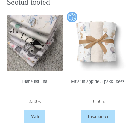
Seotud tooted
Flanellist lina
Musliinlappide 3-pakk, beež
2,80
€
10,50
€
Vali
Lisa korvi