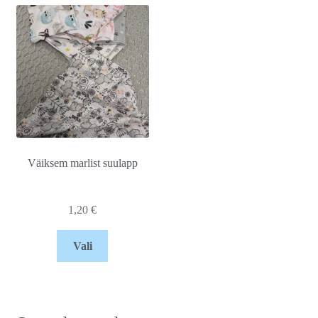
Väiksem marlist suulapp
1,20
€
Vali