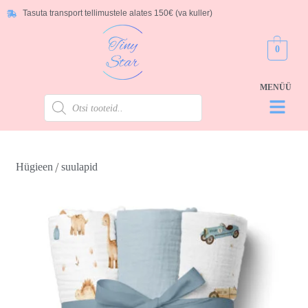
Tasuta transport tellimustele alates 150€ (va kuller)
0
/
Hügieen
suulapid