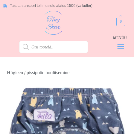
Tasuta transport tellimustele alates 150€ (va kuller)
0
/
Hügieen
pissipotid
hoolitsemine