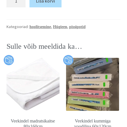
Lisa korvi
Kategooriad:
,
,
hoolitsemine
Hügieen
pissipotid
Sulle võib meeldida ka…
Veekindel madratsikaitse
Veekindel kummiga
80x160cm
voodilina 60x120cm