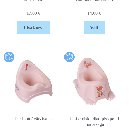
17,00
€
14,00
€
Lisa korvi
Vali
Pissipott / värvivalik
Libisemiskindlad pissipotid
muusikaga