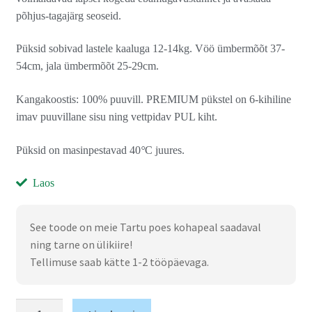
põhjus-tagajärg seoseid.
Püksid sobivad lastele kaaluga 12-14kg. Vöö ümbermõõt 37-
54cm, jala ümbermõõt 25-29cm.
Kangakoostis: 100% puuvill. PREMIUM pükstel on 6-kihiline
imav puuvillane sisu ning vettpidav PUL kiht.
Püksid on masinpestavad 40
°
C juures.
Laos
See toode on meie Tartu poes kohapeal saadaval
ning tarne on ülikiire!
Tellimuse saab kätte 1-2 tööpäevaga.