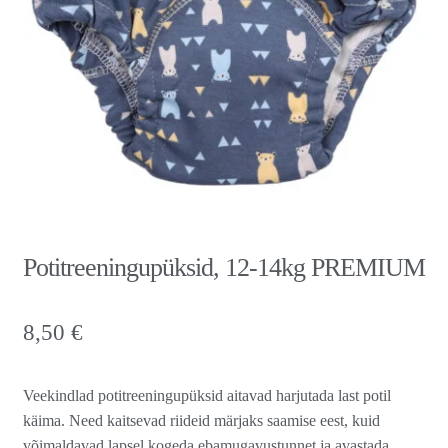
Potitreeningupüksid, 12-14kg PREMIUM
8,50
€
Veekindlad potitreeningupüksid aitavad harjutada last potil
käima. Need kaitsevad riideid märjaks saamise eest, kuid
võimaldavad lapsel kogeda ebamugavustunnet ja avastada