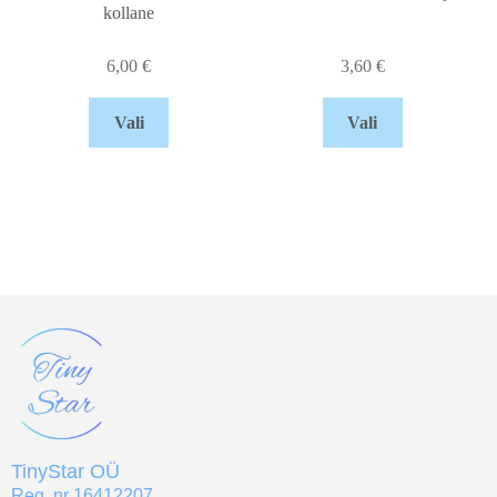
kollane
6,00
€
3,60
€
Vali
Vali
TinyStar OÜ
Reg. nr 16412207