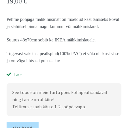
19,00
€
Pehme põhjaga mähkimismatt on mõeldud kasutamiseks kõval
ja stabiilsel pinnal nagu kummut või mähkimislaud.
Suurus 48x70cm sobib ka IKEA mähkimislauale.
Tugevast vakstust pealispind(100% PVC) ei võta niiskust sisse
ja on väga lihtsasti puhastatav.
Laos
See toode on meie Tartu poes kohapeal saadaval
ning tarne on ülikiire!
Tellimuse saab kätte 1-2 tööpäevaga.