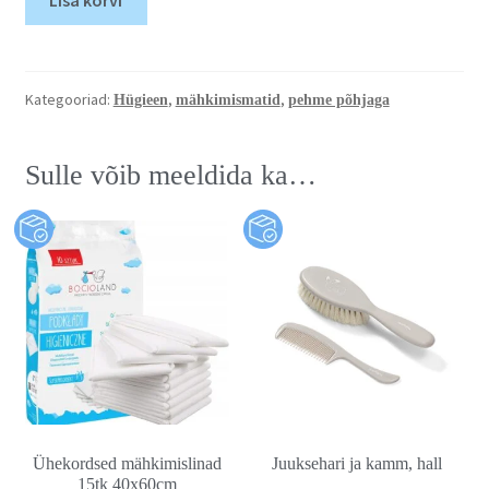
Lisa korvi
Kategooriad:
,
,
Hügieen
mähkimismatid
pehme põhjaga
Sulle võib meeldida ka…
Ühekordsed mähkimislinad
Juuksehari ja kamm, hall
15tk 40x60cm