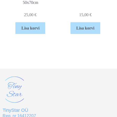
50x70cm
25,00
€
15,00
€
Lisa korvi
Lisa korvi
TinyStar OÜ
Reg. nr 16412207