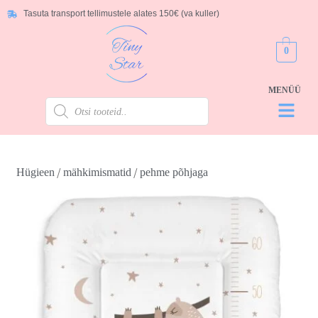
Tasuta transport tellimustele alates 150€ (va kuller)
0
/
/
Hügieen
mähkimismatid
pehme põhjaga