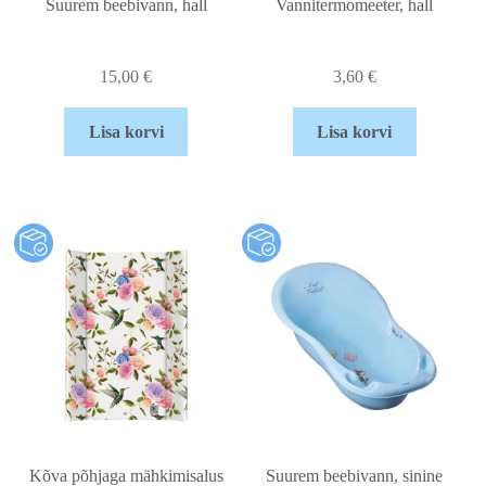
Suurem beebivann, hall
Vannitermomeeter, hall
15,00
€
3,60
€
Lisa korvi
Lisa korvi
Kõva põhjaga mähkimisalus
Suurem beebivann, sinine