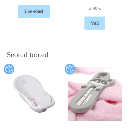
2,90
€
Loe edasi
Vali
Seotud tooted