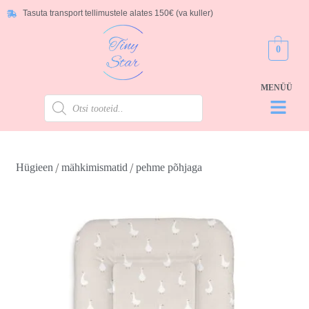
Tasuta transport tellimustele alates 150€ (va kuller)
0
/
/
Hügieen
mähkimismatid
pehme põhjaga