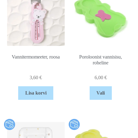
Vannitermomeeter, roosa
Poroloonist vannisisu,
roheline
3,60
€
6,00
€
Lisa korvi
Vali