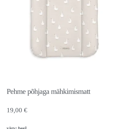
Pehme põhjaga mähkimismatt
19,00
€
värv: beež