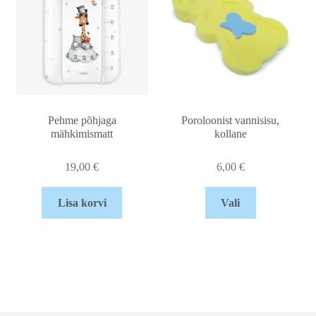
Pehme põhjaga
Poroloonist vannisisu,
mähkimismatt
kollane
19,00
€
6,00
€
Lisa korvi
Vali