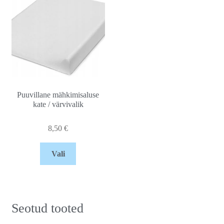
Puuvillane mähkimisaluse
kate / värvivalik
8,50
€
Vali
Seotud tooted