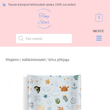
Tasuta transport tellimustele alates 150€ (va kuller)
0
/
/
Hügieen
mähkimismatid
kõva põhjaga