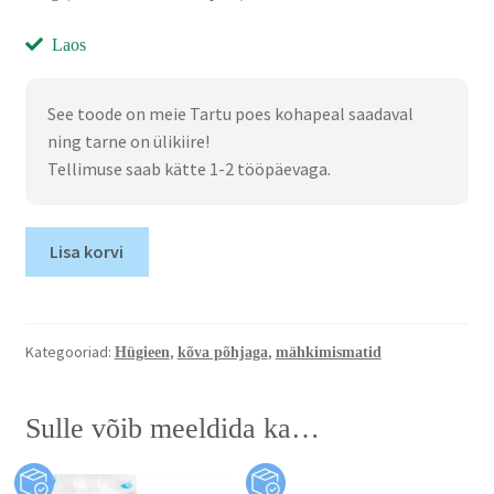
Laos
See toode on meie Tartu poes kohapeal saadaval
ning tarne on ülikiire!
Tellimuse saab kätte 1-2 tööpäevaga.
Lisa korvi
Kategooriad:
,
,
Hügieen
kõva põhjaga
mähkimismatid
Sulle võib meeldida ka…