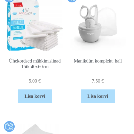
Ühekordsed mähkimislinad
Maniküüri komplekt, hall
15tk 40x60cm
5,00
€
7,50
€
Lisa korvi
Lisa korvi