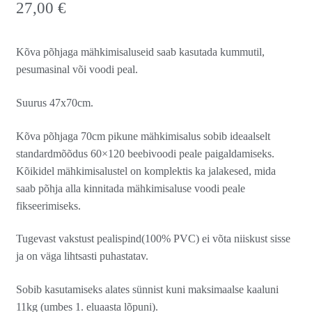
27,00
€
Kõva põhjaga mähkimisaluseid saab kasutada kummutil,
pesumasinal või voodi peal.
Suurus 47x70cm.
Kõva põhjaga 70cm pikune mähkimisalus sobib ideaalselt
standardmõõdus 60×120 beebivoodi peale paigaldamiseks.
Kõikidel mähkimisalustel on komplektis ka jalakesed, mida
saab põhja alla kinnitada mähkimisaluse voodi peale
fikseerimiseks.
Tugevast vakstust pealispind(100% PVC) ei võta niiskust sisse
ja on väga lihtsasti puhastatav.
Sobib kasutamiseks alates sünnist kuni maksimaalse kaaluni
11kg (umbes 1. eluaasta lõpuni).