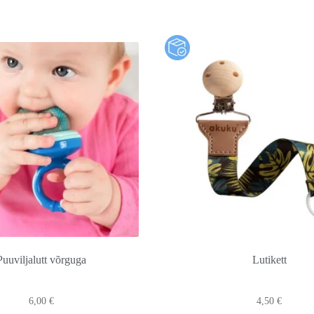
Puuviljalutt võrguga
Lutikett
6,00
€
4,50
€