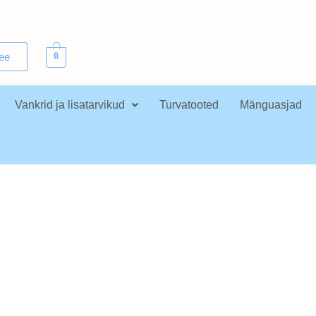
.ee
0
Vankrid ja lisatarvikud
Turvatooted
Mänguasjad