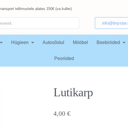
ransport tellimustele alates 150€ (va kuller)
info@tinystar
Hügieen
Autosõidul
Mööbel
Beebiriided
Peoriided
Lutikarp
4,00
€