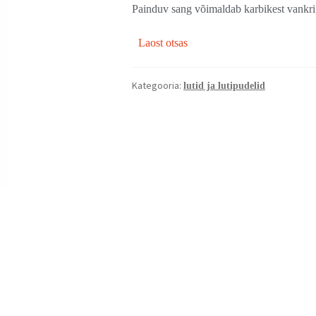
Painduv sang võimaldab karbikest vankri, 
Laost otsas
Kategooria:
lutid ja lutipudelid