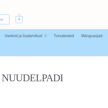
.ee
0
Vankrid ja lisatarvikud
Turvatooted
Mänguasjad
sega NUUDELPADI