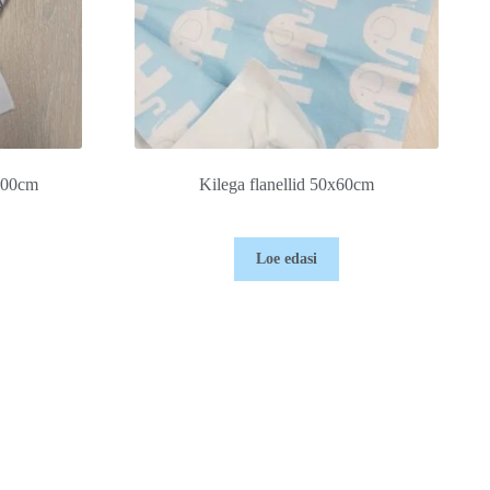
x100cm
Kilega flanellid 50x60cm
Loe edasi