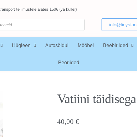
ransport tellimustele alates 150€ (va kuller)
info@tinystar
Hügieen
Autosõidul
Mööbel
Beebiriided
Peoriided
Vatiini täidi
40,00
€