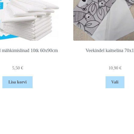
 mähkimislinad 10tk 60x90cm
Veekindel kaitselina 70
5,50
€
10,90
€
Lisa korvi
Vali