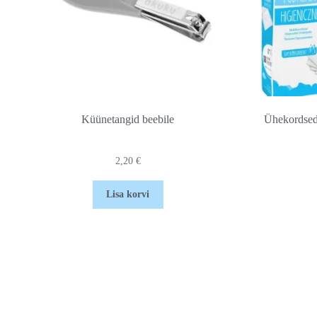
Küünetangid beebile
Ühekordsed
2,20
€
Lisa korvi