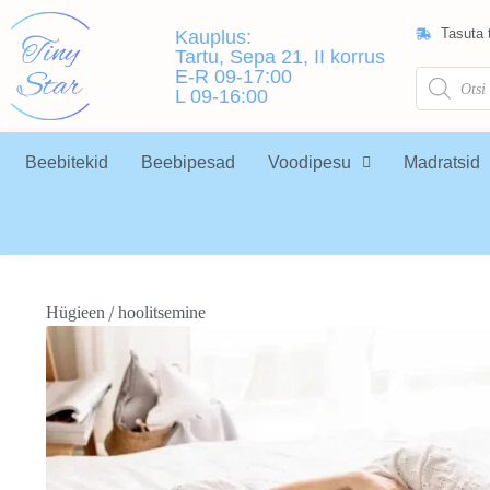
Tasuta t
Kauplus:
Tartu, Sepa 21, II korrus
E-R 09-17:00
L 09-16:00
Beebitekid
Beebipesad
Voodipesu
Madratsid
/
Hügieen
hoolitsemine