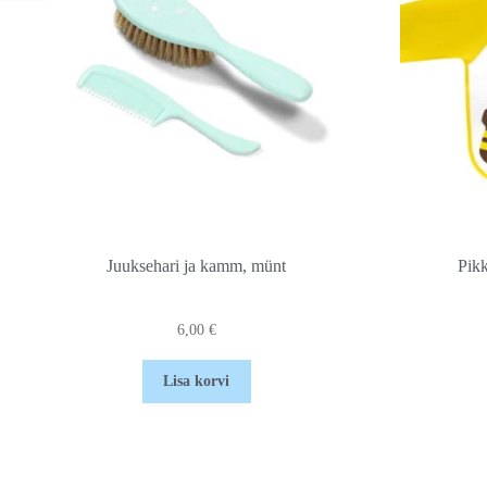
Juuksehari ja kamm, münt
Pikk
6,00
€
Lisa korvi