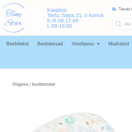
Tasuta t
Kauplus:
Tartu, Sepa 21, II korrus
E-R 09-17:00
L 09-16:00
Beebitekid
Beebipesad
Voodipesu
Madratsid
/
Hügieen
hoolitsemine