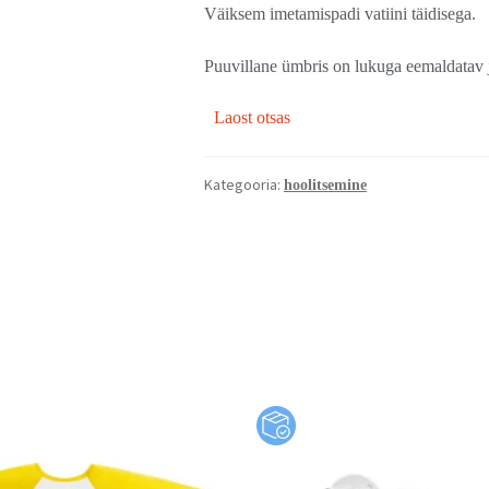
Väiksem imetamispadi vatiini täidisega.
Puuvillane ümbris on lukuga eemaldatav j
Laost otsas
Kategooria:
hoolitsemine