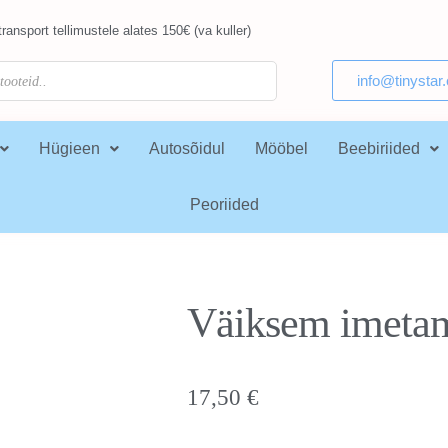
ransport tellimustele alates 150€ (va kuller)
info@tinystar
Hügieen
Autosõidul
Mööbel
Beebiriided
Peoriided
Väiksem imetam
17,50
€