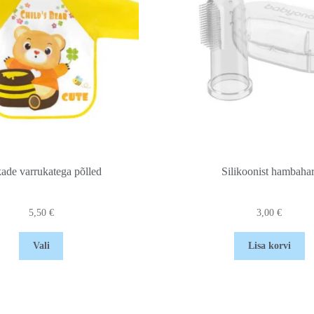
ade varrukatega põlled
Silikoonist hambahar
5,50
€
3,00
€
Vali
Lisa korvi