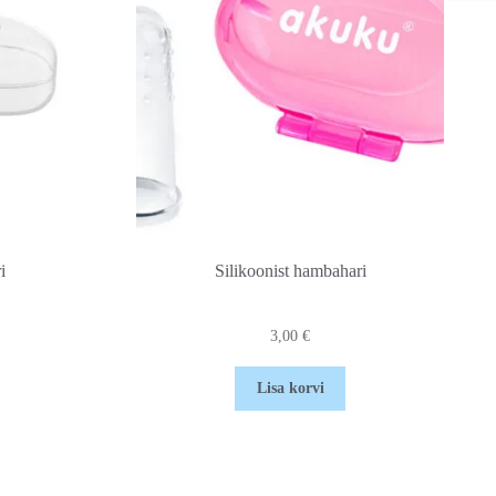
i
Silikoonist hambahari
3,00
€
Lisa korvi