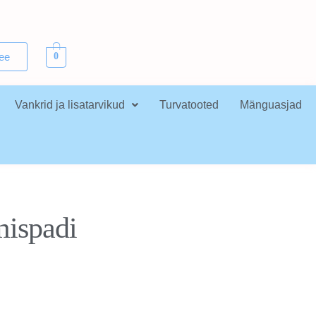
.ee
0
Vankrid ja lisatarvikud
Turvatooted
Mänguasjad
ispadi