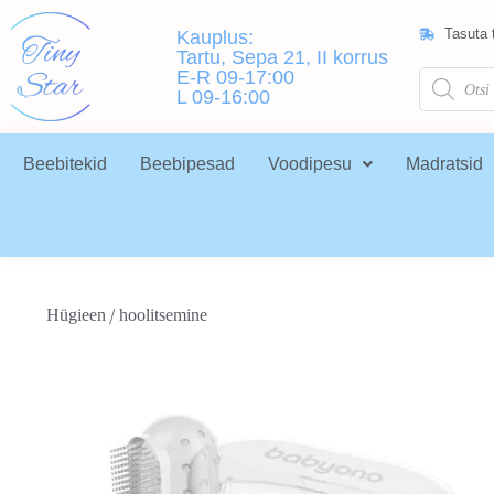
Tasuta t
Kauplus:
Tartu, Sepa 21, II korrus
E-R 09-17:00
L 09-16:00
Beebitekid
Beebipesad
Voodipesu
Madratsid
/
Hügieen
hoolitsemine