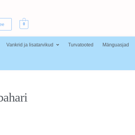
.ee
0
Vankrid ja lisatarvikud
Turvatooted
Mänguasjad
bahari