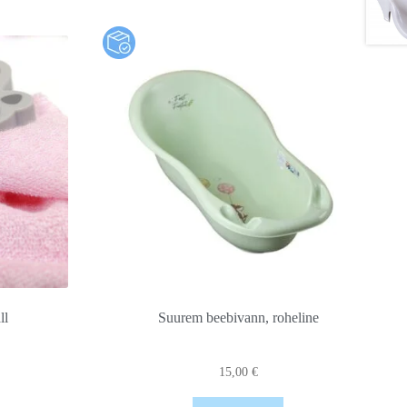
ll
Suurem beebivann, roheline
15,00
€