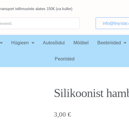
ransport tellimustele alates 150€ (va kuller)
info@tinystar
Hügieen
Autosõidul
Mööbel
Beebiriided
Peoriided
Silikoonist ham
3,00
€