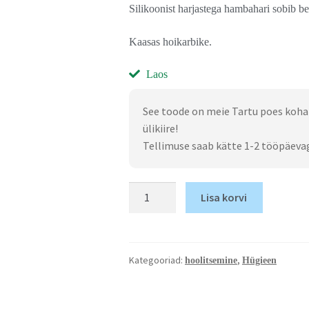
Silikoonist harjastega hambahari sobib b
Kaasas hoikarbike.
Laos
See toode on meie Tartu poes koha
ülikiire!
Tellimuse saab kätte 1-2 tööpäeva
Lisa korvi
Kategooriad:
,
hoolitsemine
Hügieen