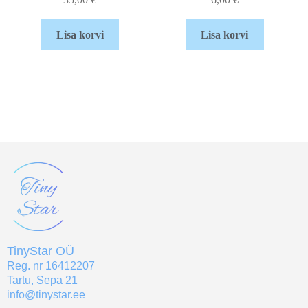
Lisa korvi
Lisa korvi
TinyStar OÜ
Reg. nr 16412207
Tartu, Sepa 21
info@tinystar.ee