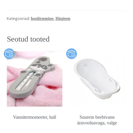
Kategooriad:
,
hoolitsemine
Hügieen
Seotud tooted
Vannitermomeeter, hall
Suurem beebivann
äravooluavaga, valge