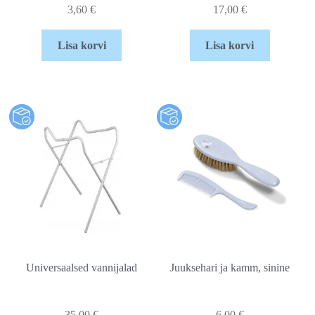
3,60
€
17,00
€
Lisa korvi
Lisa korvi
Universaalsed vannijalad
Juuksehari ja kamm, sinine
35,00
€
6,00
€