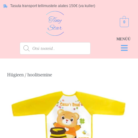
Tasuta transport tellimustele alates 150€ (va kuller)
0
/
Hügieen
hoolitsemine