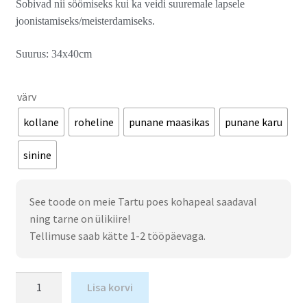
Sobivad nii söömiseks kui ka veidi suuremale lapsele
joonistamiseks/meisterdamiseks.
Suurus: 34x40cm
värv
kollane
roheline
punane maasikas
punane karu
sinine
See toode on meie Tartu poes kohapeal saadaval
ning tarne on ülikiire!
Tellimuse saab kätte 1-2 tööpäevaga.
Lisa korvi