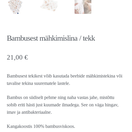
Bambusest mähkimislina / tekk
21,00
€
Bambusest tekikest võib kasutada beebide mähkimistekina või
tavalise tekina suurematele lastele.
Bambus on siidiselt pehme ning naha vastas jahe, mistõttu
sobib eriti hästi just kuumade ilmadega. See on väga hingav,
imav ja antibakteriaalne.
Kangakoostis 100% bambusviskoos.