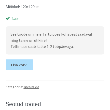
Mõõdud: 120x120cm
Laos
See toode on meie Tartu poes kohapeal saadaval
ning tarne on ülikiire!
Tellimuse saab kätte 1-2 tööpäevaga.
Lisa korvi
Kategooria:
Beebitekid
Seotud tooted