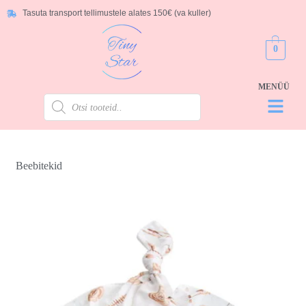
Tasuta transport tellimustele alates 150€ (va kuller)
0
Beebitekid