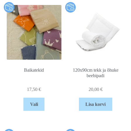
Baikatekid
120x90cm tekk ja õhuke
beebipadi
17,50
€
20,00
€
Vali
Lisa korvi