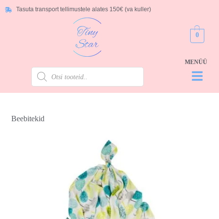
Tasuta transport tellimustele alates 150€ (va kuller)
0
Beebitekid