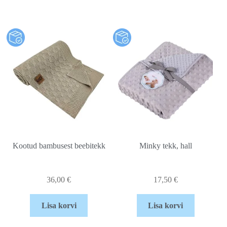
Kootud bambusest beebitekk
Minky tekk, hall
36,00
€
17,50
€
Lisa korvi
Lisa korvi