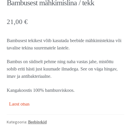
Bambusest mähkimislina / tekk
21,00
€
Bambusest tekikest võib kasutada beebide mähkimistekina või
tavalise tekina suurematele lastele.
Bambus on siidiselt pehme ning naha vastas jahe, mistõttu
sobib eriti hästi just kuumade ilmadega. See on väga hingav,
imav ja antibakteriaalne.
Kangakoostis 100% bambusviskoos.
Laost otsas
Kategooria:
Beebitekid