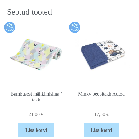
Seotud tooted
Bambusest mähkimislina /
Minky beebitekk Autod
tekk
21,00
€
17,50
€
Lisa korvi
Lisa korvi