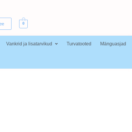
.ee
0
Vankrid ja lisatarvikud
Turvatooted
Mänguasjad