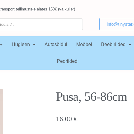
ransport tellimustele alates 150€ (va kuller)
info@tinystar
Hügieen
Autosõidul
Mööbel
Beebiriided
Peoriided
Pusa, 56-86cm
16,00
€