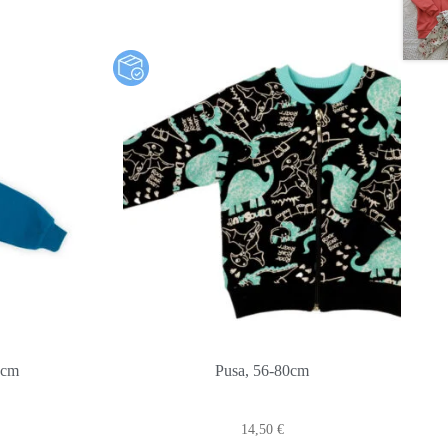
2cm
Pusa, 56-80cm
14,50
€