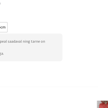
n
6cm
peal saadaval ning tarne on
ga.