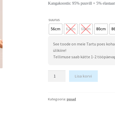
Kangakoostis: 95% puuvill + 5% elastaa
suurus
56cm
62cm
68cm
80cm
8
See toode on meie Tartu poes koha
ülikiire!
Tellimuse saab kätte 1-2 tööpäeva
Lisa korvi
Kategooria:
pusad