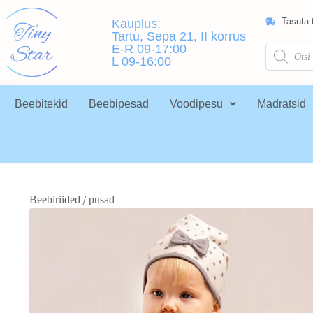
Tasuta t
Kauplus:
Tartu, Sepa 21, II korrus
E-R 09-17:00
L 09-16:00
Beebitekid
Beebipesad
Voodipesu
Madratsid
/
Beebiriided
pusad