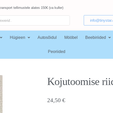
ransport tellimustele alates 150€ (va kuller)
info@tinystar
Hügieen
Autosõidul
Mööbel
Beebiriided
Peoriided
Kojutoomise ri
24,50
€