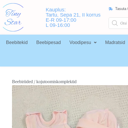
Tasuta t
Kauplus:
Tartu, Sepa 21, II korrus
E-R 09-17:00
L 09-16:00
Beebitekid
Beebipesad
Voodipesu
Madratsid
/
Beebiriided
kojutoomiskomplektid