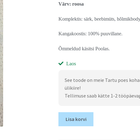
Värv: roosa
Komplektis: särk, beebimüts, hõlmikbody
Kangakoostis: 100% puuvillane.
Õmmeldud käsitsi Poolas.
Laos
See toode on meie Tartu poes koha
ülikiire!
Tellimuse saab kätte 1-2 tööpäeva
Lisa korvi