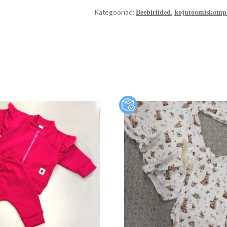
Kategooriad:
,
Beebiriided
kojutoomiskompl