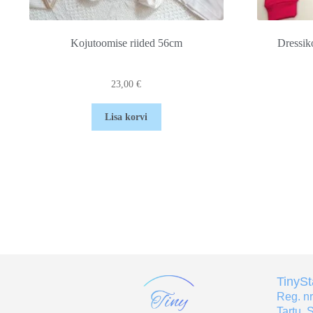
Kojutoomise riided 56cm
Dressi
23,00
€
Lisa korvi
TinyS
Reg. n
Tartu, 