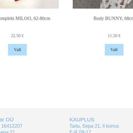
komplekt MILOO, 62-86cm
Body BUNNY, 68c
22,50
€
11,50
€
Vali
Vali
tar OÜ
KAUPLUS
r 16412207
Tartu, Sepa 21, II korrus
Sepa 21
E-R 09-17