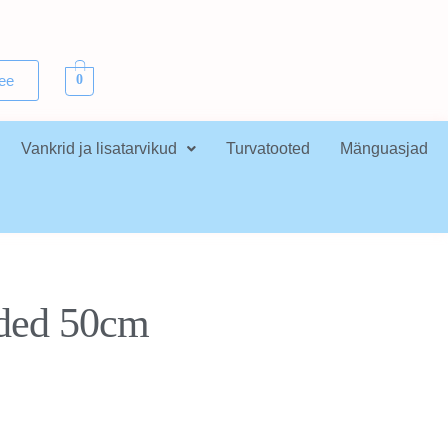
.ee
0
Vankrid ja lisatarvikud
Turvatooted
Mänguasjad
ided 50cm