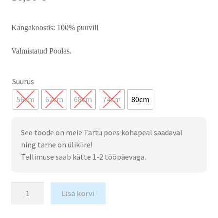
Kangakoostis: 100% puuvill
Valmistatud Poolas.
Suurus
56cm
62cm
68cm
74cm
80cm
See toode on meie Tartu poes kohapeal saadaval
ning tarne on ülikiire!
Tellimuse saab kätte 1-2 tööpäevaga.
Lisa korvi