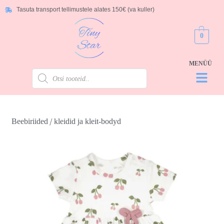
Tasuta transport tellimustele alates 150€ (va kuller)
0
/
Beebiriided
kleidid ja kleit-bodyd