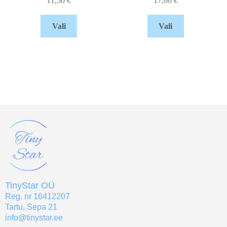
11,50
€
17,00
€
Vali
Vali
TinyStar OÜ
Reg. nr 16412207
Tartu, Sepa 21
info@tinystar.ee