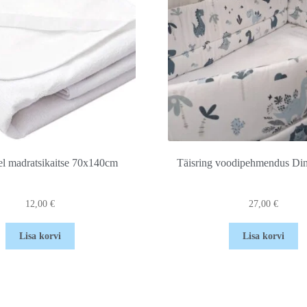
el madratsikaitse 70x140cm
Täisring voodipehmendus Di
12,00
€
27,00
€
Lisa korvi
Lisa korvi