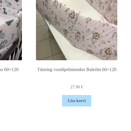
no 60×120
Täisring voodipehmendus Baleriin 60×120
27,00
€
Lisa korvi