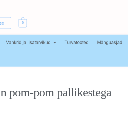
.ee
0
Vankrid ja lisatarvikud
Turvatooted
Mänguasjad
iin pom-pom pallikestega