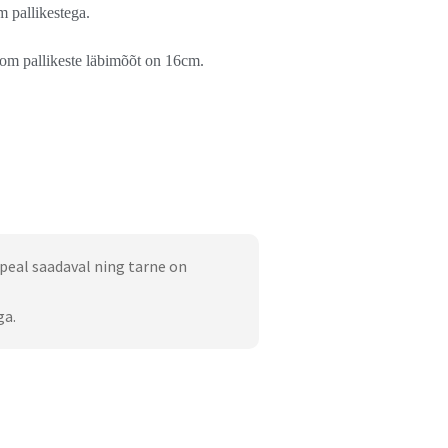
m pallikestega.
m pallikeste läbimõõt on 16cm.
peal saadaval ning tarne on
ga.