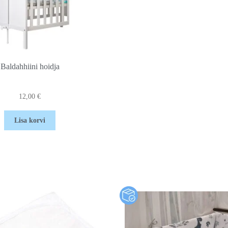
Baldahhiini hoidja
12,00
€
Lisa korvi