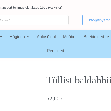
ransport tellimustele alates 150€ (va kuller)
info@tinystar
Hügieen
Autosõidul
Mööbel
Beebiriided
Peoriided
Tüllist baldahh
52,00
€