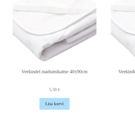
Veekindel madratsikaitse 40x90cm
Veekind
5,50
€
Lisa korvi