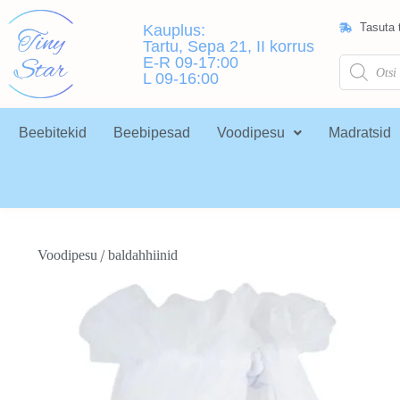
Tasuta t
Kauplus:
Tartu, Sepa 21, II korrus
E-R 09-17:00
L 09-16:00
Beebitekid
Beebipesad
Voodipesu
Madratsid
/
Voodipesu
baldahhiinid