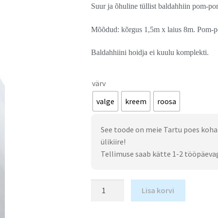
Suur ja õhuline tüllist baldahhiin pom-po
Mõõdud: kõrgus 1,5m x laius 8m. Pom-po
Baldahhiini hoidja ei kuulu komplekti.
värv
valge
kreem
roosa
See toode on meie Tartu poes koha
ülikiire!
Tellimuse saab kätte 1-2 tööpäeva
Lisa korvi