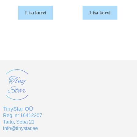
Lisa korvi
Lisa korvi
TinyStar OÜ
Reg. nr 16412207
Tartu, Sepa 21
info@tinystar.ee