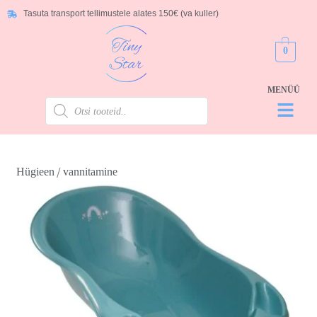
Tasuta transport tellimustele alates 150€ (va kuller)
0
/
Hügieen
vannitamine