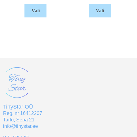
Vali
Vali
TinyStar OÜ
Reg. nr 16412207
Tartu, Sepa 21
info@tinystar.ee