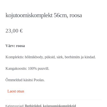
kojutoomiskomplekt 56cm, roosa
23,00
€
Värv: roosa
Komplektis: hõlmikbody, püksid, särk, beebimüts ja kindad.
Kangakoostis: 100% puuvill.
Õmmeldud käsitsi Poolas.
Laost otsas
Kategooriad:
,
Beebiriided
kojutoomiskomplektid