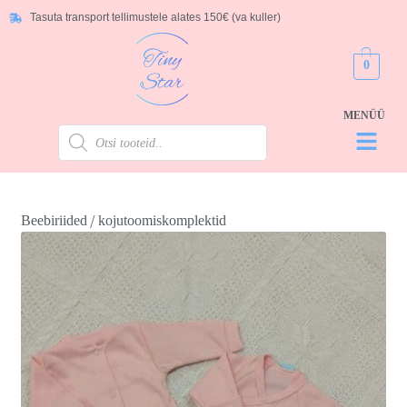
Tasuta transport tellimustele alates 150€ (va kuller)
0
/
Beebiriided
kojutoomiskomplektid