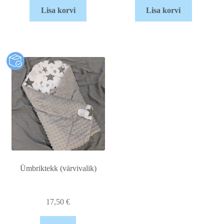
Lisa korvi
Lisa korvi
Ümbriktekk (värvivalik)
17,50
€