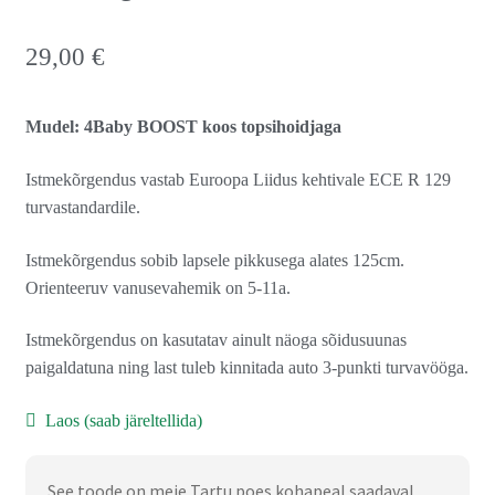
29,00
€
Mudel: 4Baby BOOST koos topsihoidjaga
Istmekõrgendus vastab Euroopa Liidus kehtivale ECE R 129
turvastandardile.
Istmekõrgendus sobib lapsele pikkusega alates 125cm.
Orienteeruv vanusevahemik on 5-11a.
Istmekõrgendus on kasutatav ainult näoga sõidusuunas
paigaldatuna ning last tuleb kinnitada auto 3-punkti turvavööga.
Laos (saab järeltellida)
See toode on meie Tartu poes kohapeal saadaval