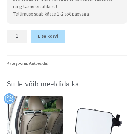
ning tarne on ülikiire!
Tellimuse saab kätte 1-2 tööpäevaga.
Lisa korvi
Kategooria:
Autosõidul
Sulle võib meeldida ka…