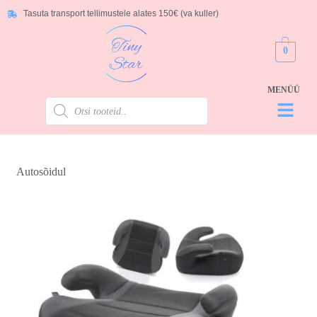
Tasuta transport tellimustele alates 150€ (va kuller)
0
Autosõidul