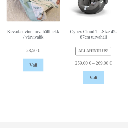
Kevad-suvine turvahälli tekk
Cybex Cloud T i-Size 45-
/ värvivalik
87cm turvahäll
28,50
€
ALLAHINDLUS!
259,00
€
–
269,00
€
Vali
Vali