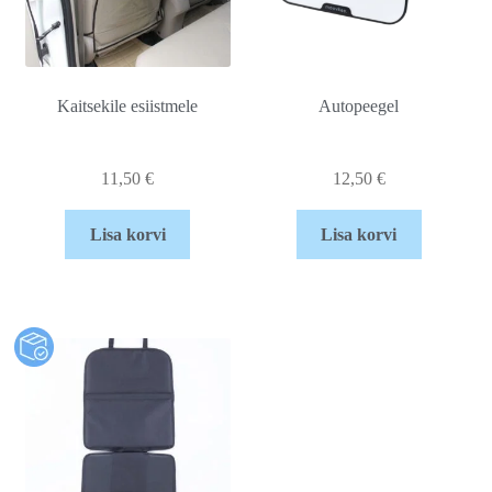
Kaitsekile esiistmele
Autopeegel
11,50
€
12,50
€
Lisa korvi
Lisa korvi